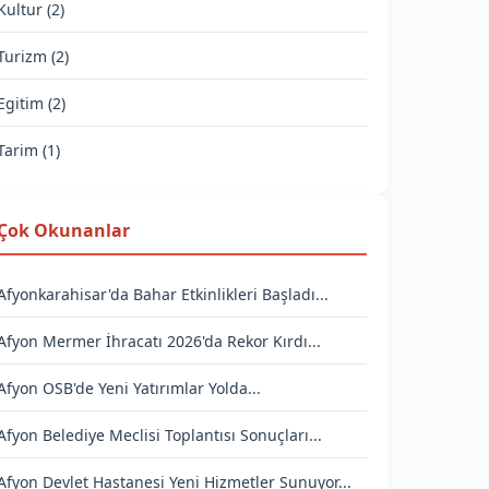
Kultur (2)
Turizm (2)
Egitim (2)
Tarim (1)
Çok Okunanlar
Afyonkarahisar'da Bahar Etkinlikleri Başladı...
Afyon Mermer İhracatı 2026'da Rekor Kırdı...
Afyon OSB'de Yeni Yatırımlar Yolda...
Afyon Belediye Meclisi Toplantısı Sonuçları...
Afyon Devlet Hastanesi Yeni Hizmetler Sunuyor...