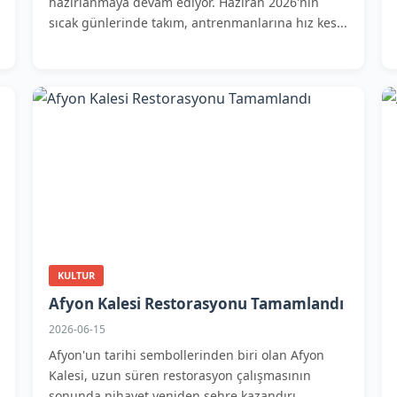
hazırlanmaya devam ediyor. Haziran 2026'nın
sıcak günlerinde takım, antrenmanlarına hız kes...
KULTUR
Afyon Kalesi Restorasyonu Tamamlandı
2026-06-15
Afyon'un tarihi sembollerinden biri olan Afyon
Kalesi, uzun süren restorasyon çalışmasının
sonunda nihayet yeniden şehre kazandırı...