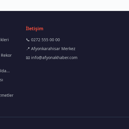
İletişim
kleri
📞 0272 555 00 00
📍 Afyonkarahisar Merkez
 Rekor
📧
info@afyonakhaber.com
lda...
sı
zmetler