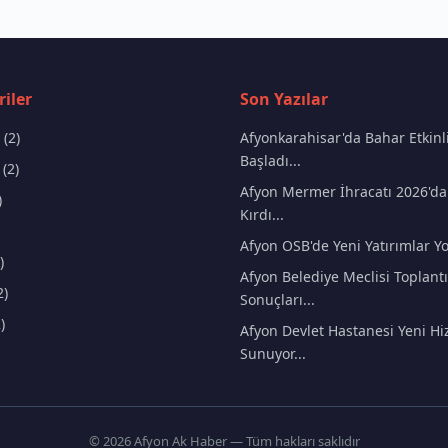
iler
Son Yazılar
(2)
Afyonkarahisar'da Bahar Etkinli
Başladı...
(2)
Afyon Mermer İhracatı 2026'da
)
Kırdı...
Afyon OSB'de Yeni Yatırımlar Yo
)
Afyon Belediye Meclisi Toplantı
2)
Sonuçları...
)
Afyon Devlet Hastanesi Yeni Hi
Sunuyor...
© 2026 Afyon Ak Haber — Tüm hakları saklıdır