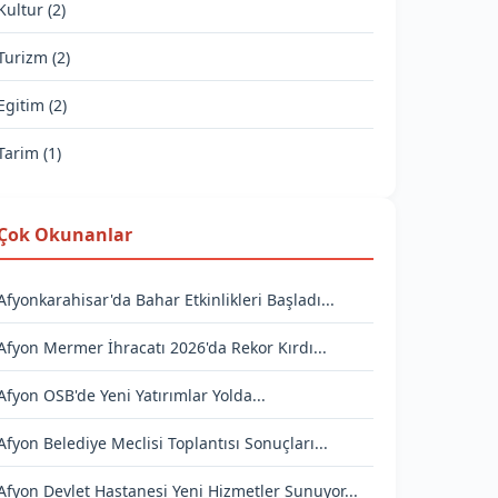
Kultur (2)
Turizm (2)
Egitim (2)
Tarim (1)
Çok Okunanlar
Afyonkarahisar'da Bahar Etkinlikleri Başladı...
Afyon Mermer İhracatı 2026'da Rekor Kırdı...
Afyon OSB'de Yeni Yatırımlar Yolda...
Afyon Belediye Meclisi Toplantısı Sonuçları...
Afyon Devlet Hastanesi Yeni Hizmetler Sunuyor...