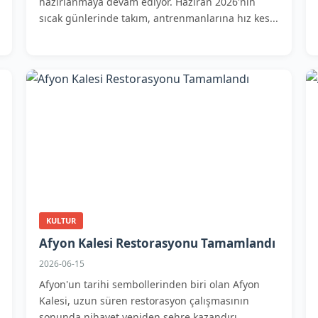
hazırlanmaya devam ediyor. Haziran 2026'nın
sıcak günlerinde takım, antrenmanlarına hız kes...
KULTUR
Afyon Kalesi Restorasyonu Tamamlandı
2026-06-15
Afyon'un tarihi sembollerinden biri olan Afyon
Kalesi, uzun süren restorasyon çalışmasının
sonunda nihayet yeniden şehre kazandırı...