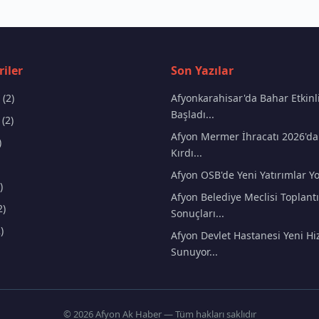
iler
Son Yazılar
(2)
Afyonkarahisar'da Bahar Etkinli
Başladı...
(2)
Afyon Mermer İhracatı 2026'da
)
Kırdı...
Afyon OSB'de Yeni Yatırımlar Yo
)
Afyon Belediye Meclisi Toplantı
2)
Sonuçları...
)
Afyon Devlet Hastanesi Yeni Hi
Sunuyor...
© 2026 Afyon Ak Haber — Tüm hakları saklıdır