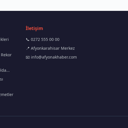
İletişim
kleri
📞 0272 555 00 00
📍 Afyonkarahisar Merkez
 Rekor
📧
info@afyonakhaber.com
lda...
sı
zmetler