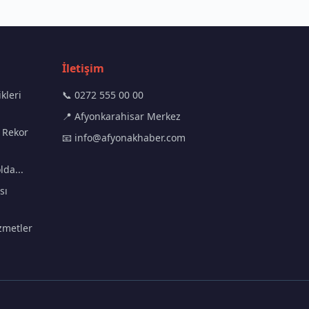
İletişim
kleri
📞 0272 555 00 00
📍 Afyonkarahisar Merkez
 Rekor
📧
info@afyonakhaber.com
lda...
sı
zmetler