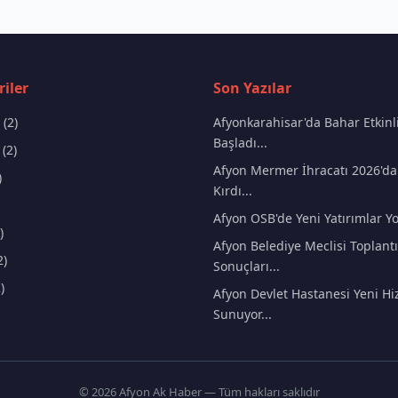
iler
Son Yazılar
(2)
Afyonkarahisar'da Bahar Etkinli
Başladı...
(2)
Afyon Mermer İhracatı 2026'da
)
Kırdı...
Afyon OSB'de Yeni Yatırımlar Yo
)
Afyon Belediye Meclisi Toplantı
2)
Sonuçları...
)
Afyon Devlet Hastanesi Yeni Hi
Sunuyor...
© 2026 Afyon Ak Haber — Tüm hakları saklıdır