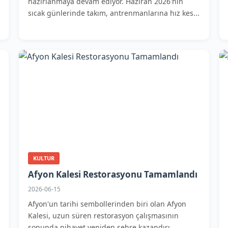
hazırlanmaya devam ediyor. Haziran 2026'nın
sıcak günlerinde takım, antrenmanlarına hız kes...
KULTUR
Afyon Kalesi Restorasyonu Tamamlandı
2026-06-15
Afyon'un tarihi sembollerinden biri olan Afyon
Kalesi, uzun süren restorasyon çalışmasının
sonunda nihayet yeniden şehre kazandırı...