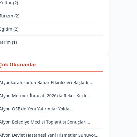
Kultur (2)
Turizm (2)
Egitim (2)
Tarim (1)
Çok Okunanlar
Afyonkarahisar'da Bahar Etkinlikleri Başladı...
Afyon Mermer İhracatı 2026'da Rekor Kırdı...
Afyon OSB'de Yeni Yatırımlar Yolda...
Afyon Belediye Meclisi Toplantısı Sonuçları...
Afyon Devlet Hastanesi Yeni Hizmetler Sunuyor...