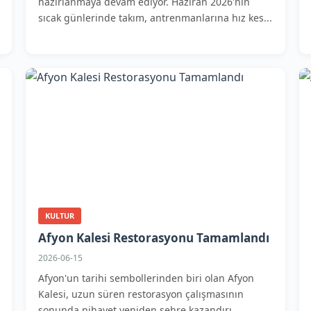
hazırlanmaya devam ediyor. Haziran 2026'nın
sıcak günlerinde takım, antrenmanlarına hız kes...
KULTUR
Afyon Kalesi Restorasyonu Tamamlandı
2026-06-15
Afyon'un tarihi sembollerinden biri olan Afyon
Kalesi, uzun süren restorasyon çalışmasının
sonunda nihayet yeniden şehre kazandırı...