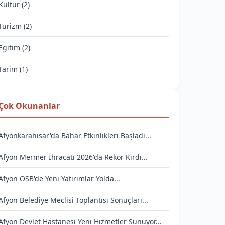
Kultur (2)
Turizm (2)
Egitim (2)
Tarim (1)
Çok Okunanlar
Afyonkarahisar'da Bahar Etkinlikleri Başladı...
Afyon Mermer İhracatı 2026'da Rekor Kırdı...
Afyon OSB'de Yeni Yatırımlar Yolda...
Afyon Belediye Meclisi Toplantısı Sonuçları...
Afyon Devlet Hastanesi Yeni Hizmetler Sunuyor...