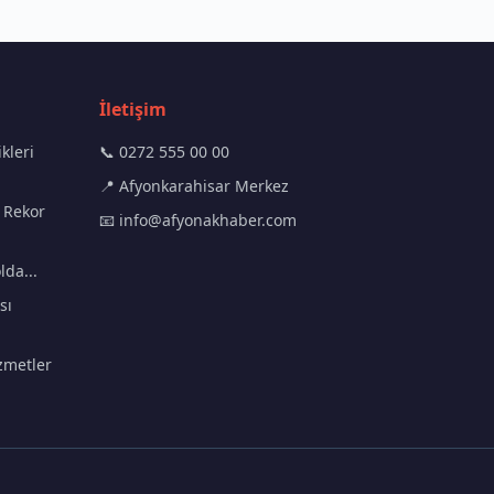
İletişim
kleri
📞 0272 555 00 00
📍 Afyonkarahisar Merkez
 Rekor
📧
info@afyonakhaber.com
lda...
sı
zmetler