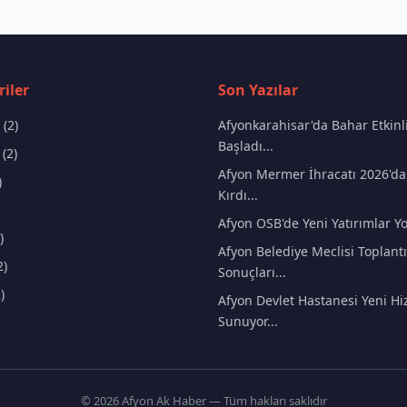
iler
Son Yazılar
(2)
Afyonkarahisar'da Bahar Etkinli
Başladı...
(2)
Afyon Mermer İhracatı 2026'da
)
Kırdı...
Afyon OSB'de Yeni Yatırımlar Yo
)
Afyon Belediye Meclisi Toplantı
2)
Sonuçları...
)
Afyon Devlet Hastanesi Yeni Hi
Sunuyor...
© 2026 Afyon Ak Haber — Tüm hakları saklıdır