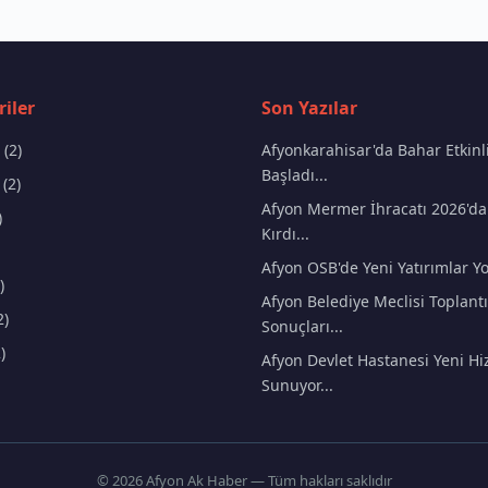
iler
Son Yazılar
(2)
Afyonkarahisar'da Bahar Etkinli
Başladı...
(2)
Afyon Mermer İhracatı 2026'da
)
Kırdı...
Afyon OSB'de Yeni Yatırımlar Yo
)
Afyon Belediye Meclisi Toplantı
2)
Sonuçları...
)
Afyon Devlet Hastanesi Yeni Hi
Sunuyor...
© 2026 Afyon Ak Haber — Tüm hakları saklıdır