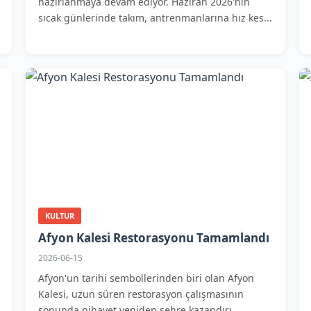
hazırlanmaya devam ediyor. Haziran 2026'nın
sıcak günlerinde takım, antrenmanlarına hız kes...
KULTUR
Afyon Kalesi Restorasyonu Tamamlandı
2026-06-15
Afyon'un tarihi sembollerinden biri olan Afyon
Kalesi, uzun süren restorasyon çalışmasının
sonunda nihayet yeniden şehre kazandırı...