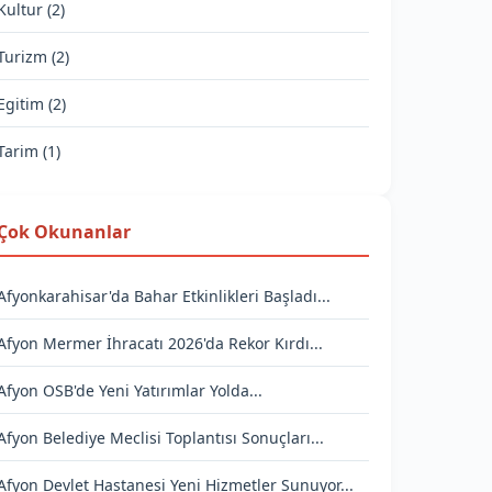
Kultur (2)
Turizm (2)
Egitim (2)
Tarim (1)
Çok Okunanlar
Afyonkarahisar'da Bahar Etkinlikleri Başladı...
Afyon Mermer İhracatı 2026'da Rekor Kırdı...
Afyon OSB'de Yeni Yatırımlar Yolda...
Afyon Belediye Meclisi Toplantısı Sonuçları...
Afyon Devlet Hastanesi Yeni Hizmetler Sunuyor...