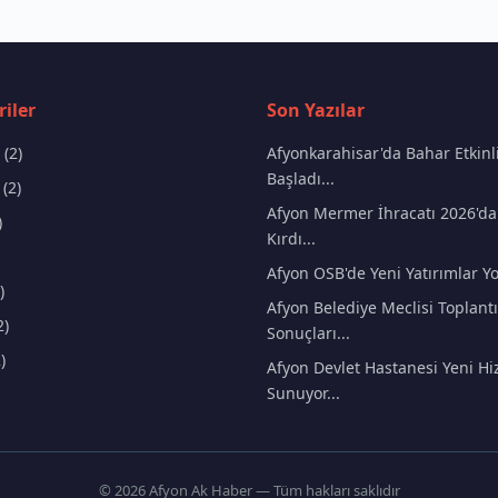
iler
Son Yazılar
(2)
Afyonkarahisar'da Bahar Etkinli
Başladı...
(2)
Afyon Mermer İhracatı 2026'da
)
Kırdı...
Afyon OSB'de Yeni Yatırımlar Yo
)
Afyon Belediye Meclisi Toplantı
2)
Sonuçları...
)
Afyon Devlet Hastanesi Yeni Hi
Sunuyor...
© 2026 Afyon Ak Haber — Tüm hakları saklıdır