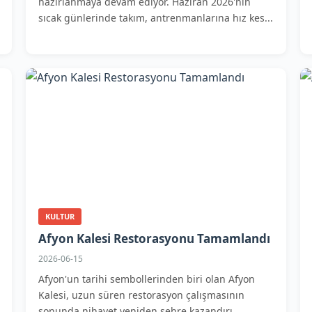
hazırlanmaya devam ediyor. Haziran 2026'nın
sıcak günlerinde takım, antrenmanlarına hız kes...
KULTUR
Afyon Kalesi Restorasyonu Tamamlandı
2026-06-15
Afyon'un tarihi sembollerinden biri olan Afyon
Kalesi, uzun süren restorasyon çalışmasının
sonunda nihayet yeniden şehre kazandırı...