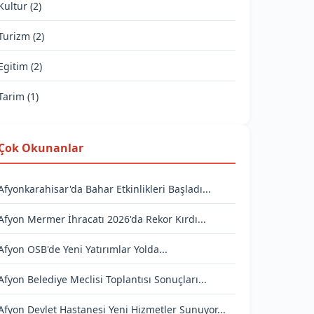
Kultur (2)
Turizm (2)
Egitim (2)
Tarim (1)
Çok Okunanlar
Afyonkarahisar'da Bahar Etkinlikleri Başladı...
Afyon Mermer İhracatı 2026'da Rekor Kırdı...
Afyon OSB'de Yeni Yatırımlar Yolda...
Afyon Belediye Meclisi Toplantısı Sonuçları...
Afyon Devlet Hastanesi Yeni Hizmetler Sunuyor...