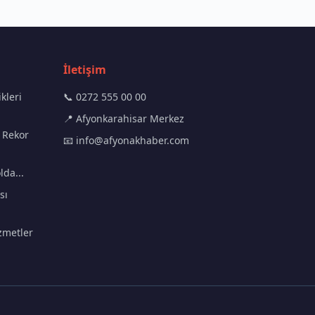
İletişim
kleri
📞 0272 555 00 00
📍 Afyonkarahisar Merkez
 Rekor
📧
info@afyonakhaber.com
lda...
sı
zmetler