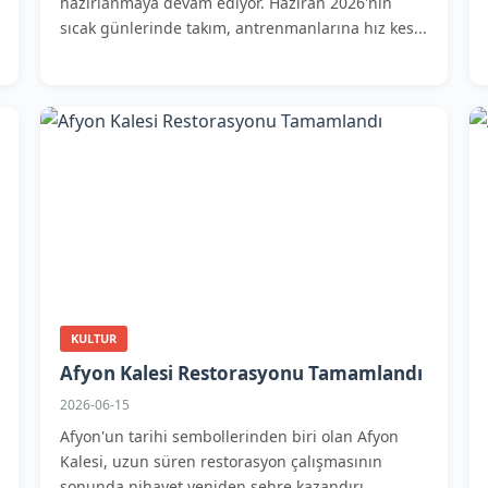
hazırlanmaya devam ediyor. Haziran 2026'nın
sıcak günlerinde takım, antrenmanlarına hız kes...
KULTUR
Afyon Kalesi Restorasyonu Tamamlandı
2026-06-15
Afyon'un tarihi sembollerinden biri olan Afyon
Kalesi, uzun süren restorasyon çalışmasının
sonunda nihayet yeniden şehre kazandırı...