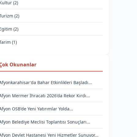
Kultur (2)
Turizm (2)
Egitim (2)
Tarim (1)
Çok Okunanlar
Afyonkarahisar'da Bahar Etkinlikleri Başladı...
Afyon Mermer İhracatı 2026'da Rekor Kırdı...
Afyon OSB'de Yeni Yatırımlar Yolda...
Afyon Belediye Meclisi Toplantısı Sonuçları...
Afyon Devlet Hastanesi Yeni Hizmetler Sunuyor...