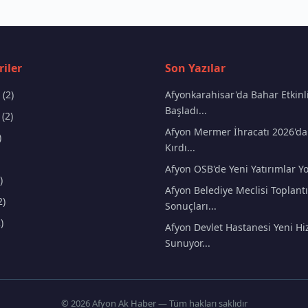
iler
Son Yazılar
(2)
Afyonkarahisar'da Bahar Etkinli
Başladı...
(2)
Afyon Mermer İhracatı 2026'da
)
Kırdı...
Afyon OSB'de Yeni Yatırımlar Yo
)
Afyon Belediye Meclisi Toplantı
2)
Sonuçları...
)
Afyon Devlet Hastanesi Yeni Hi
Sunuyor...
© 2026 Afyon Ak Haber — Tüm hakları saklıdır