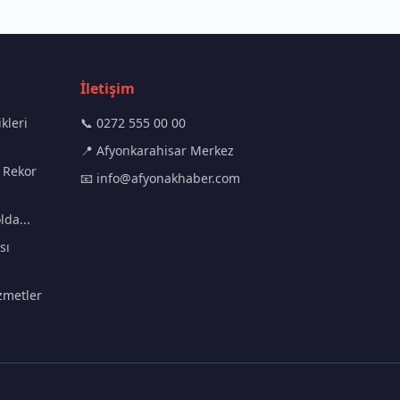
İletişim
kleri
📞 0272 555 00 00
📍 Afyonkarahisar Merkez
 Rekor
📧
info@afyonakhaber.com
lda...
sı
zmetler