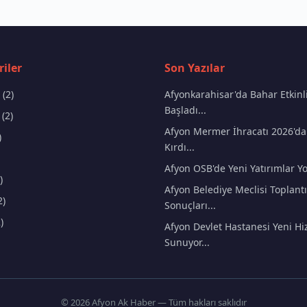
iler
Son Yazılar
(2)
Afyonkarahisar'da Bahar Etkinli
Başladı...
(2)
Afyon Mermer İhracatı 2026'da
)
Kırdı...
Afyon OSB'de Yeni Yatırımlar Yo
)
Afyon Belediye Meclisi Toplantı
2)
Sonuçları...
)
Afyon Devlet Hastanesi Yeni Hi
Sunuyor...
© 2026 Afyon Ak Haber — Tüm hakları saklıdır