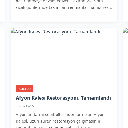
hazırlanmaya devam ediyor. Haziran 2026'nın
sıcak günlerinde takım, antrenmanlarına hız kes...
KULTUR
Afyon Kalesi Restorasyonu Tamamlandı
2026-06-15
Afyon'un tarihi sembollerinden biri olan Afyon
Kalesi, uzun süren restorasyon çalışmasının
sonunda nihayet yeniden şehre kazandırı...