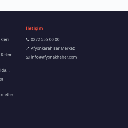
İletişim
kleri
📞 0272 555 00 00
📍 Afyonkarahisar Merkez
 Rekor
📧
info@afyonakhaber.com
lda...
sı
zmetler