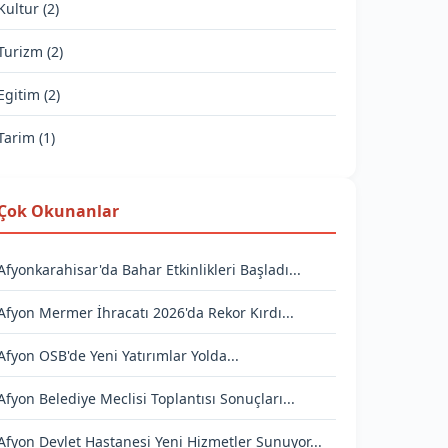
Kultur (2)
Turizm (2)
Egitim (2)
Tarim (1)
Çok Okunanlar
Afyonkarahisar'da Bahar Etkinlikleri Başladı...
Afyon Mermer İhracatı 2026'da Rekor Kırdı...
Afyon OSB'de Yeni Yatırımlar Yolda...
Afyon Belediye Meclisi Toplantısı Sonuçları...
Afyon Devlet Hastanesi Yeni Hizmetler Sunuyor...