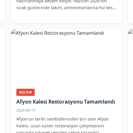
hazırlanmaya devam ediyor. Haziran 2026'nın
sıcak günlerinde takım, antrenmanlarına hız kes...
KULTUR
Afyon Kalesi Restorasyonu Tamamlandı
2026-06-15
Afyon'un tarihi sembollerinden biri olan Afyon
Kalesi, uzun süren restorasyon çalışmasının
sonunda nihayet yeniden şehre kazandırı...