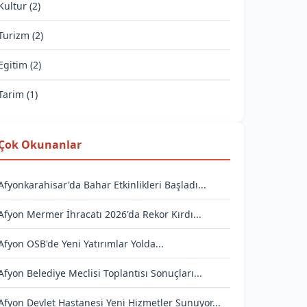
Kultur (2)
Turizm (2)
Egitim (2)
Tarim (1)
Çok Okunanlar
Afyonkarahisar'da Bahar Etkinlikleri Başladı...
Afyon Mermer İhracatı 2026'da Rekor Kırdı...
Afyon OSB'de Yeni Yatırımlar Yolda...
Afyon Belediye Meclisi Toplantısı Sonuçları...
Afyon Devlet Hastanesi Yeni Hizmetler Sunuyor...