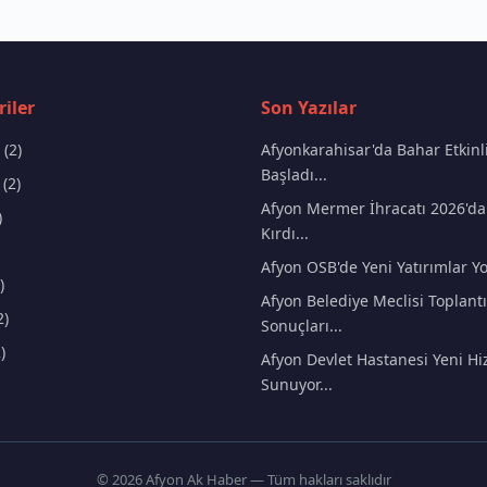
iler
Son Yazılar
(2)
Afyonkarahisar'da Bahar Etkinli
Başladı...
(2)
Afyon Mermer İhracatı 2026'da
)
Kırdı...
Afyon OSB'de Yeni Yatırımlar Yo
)
Afyon Belediye Meclisi Toplantı
2)
Sonuçları...
)
Afyon Devlet Hastanesi Yeni Hi
Sunuyor...
© 2026 Afyon Ak Haber — Tüm hakları saklıdır