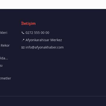
İletişim
kleri
📞 0272 555 00 00
📍 Afyonkarahisar Merkez
 Rekor
📧
info@afyonakhaber.com
lda...
sı
zmetler