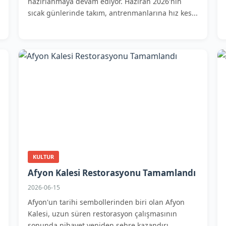
hazırlanmaya devam ediyor. Haziran 2026'nın
sıcak günlerinde takım, antrenmanlarına hız kes...
KULTUR
Afyon Kalesi Restorasyonu Tamamlandı
2026-06-15
Afyon'un tarihi sembollerinden biri olan Afyon
Kalesi, uzun süren restorasyon çalışmasının
sonunda nihayet yeniden şehre kazandırı...