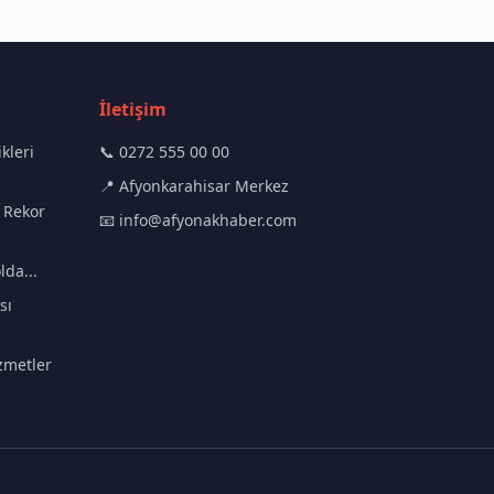
İletişim
kleri
📞 0272 555 00 00
📍 Afyonkarahisar Merkez
 Rekor
📧
info@afyonakhaber.com
lda...
sı
zmetler