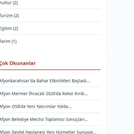
Kultur (2)
Turizm (2)
Egitim (2)
Tarim (1)
Çok Okunanlar
Afyonkarahisar'da Bahar Etkinlikleri Başladı...
Afyon Mermer İhracatı 2026'da Rekor Kırdı...
Afyon OSB'de Yeni Yatırımlar Yolda...
Afyon Belediye Meclisi Toplantısı Sonuçları...
Afyon Devlet Hastanesi Yeni Hizmetler Sunuyor...