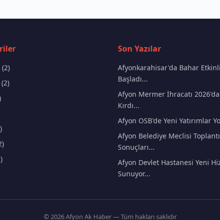
iler
Son Yazılar
(2)
Afyonkarahisar'da Bahar Etkinli
Başladı...
(2)
Afyon Mermer İhracatı 2026'da
)
Kırdı...
Afyon OSB'de Yeni Yatırımlar Yo
)
Afyon Belediye Meclisi Toplantı
2)
Sonuçları...
)
Afyon Devlet Hastanesi Yeni Hi
Sunuyor...
© 2026 Afyon Ak Haber — Tüm hakları saklıdır