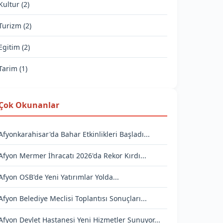
Kultur (2)
Turizm (2)
Egitim (2)
Tarim (1)
Çok Okunanlar
Afyonkarahisar'da Bahar Etkinlikleri Başladı...
Afyon Mermer İhracatı 2026'da Rekor Kırdı...
Afyon OSB'de Yeni Yatırımlar Yolda...
Afyon Belediye Meclisi Toplantısı Sonuçları...
Afyon Devlet Hastanesi Yeni Hizmetler Sunuyor...