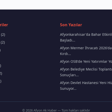
iler
Son Yazılar
(2)
Afyonkarahisar'da Bahar Etkinli
Başladı...
(2)
Afyon Mermer İhracatı 2026'da
)
Kırdı...
Afyon OSB'de Yeni Yatırımlar Yo
)
Afyon Belediye Meclisi Toplantı
2)
Sonuçları...
)
Afyon Devlet Hastanesi Yeni Hi
Sunuyor...
© 2026 Afyon Ak Haber — Tüm hakları saklıdır