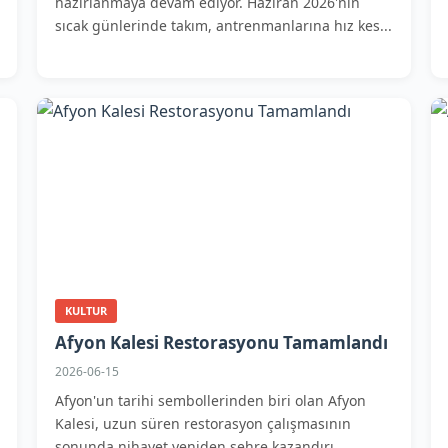
hazırlanmaya devam ediyor. Haziran 2026'nın
sıcak günlerinde takım, antrenmanlarına hız kes...
KULTUR
Afyon Kalesi Restorasyonu Tamamlandı
2026-06-15
Afyon'un tarihi sembollerinden biri olan Afyon
Kalesi, uzun süren restorasyon çalışmasının
sonunda nihayet yeniden şehre kazandırı...