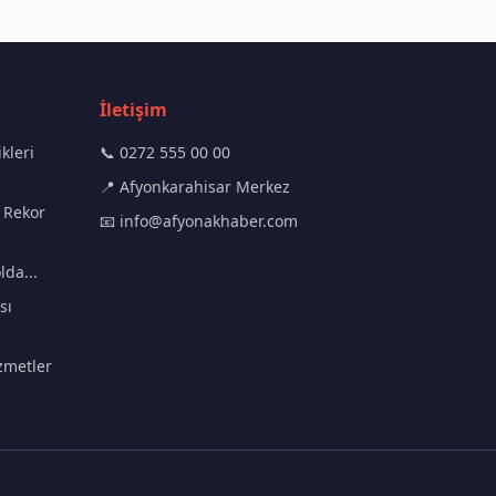
İletişim
kleri
📞 0272 555 00 00
📍 Afyonkarahisar Merkez
 Rekor
📧
info@afyonakhaber.com
lda...
sı
zmetler