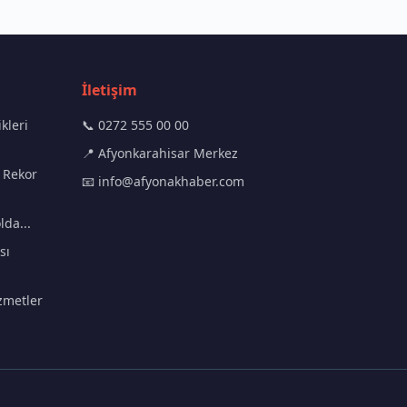
İletişim
kleri
📞 0272 555 00 00
📍 Afyonkarahisar Merkez
 Rekor
📧
info@afyonakhaber.com
lda...
sı
zmetler