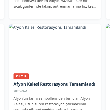
hazırlanmaya devam ediyor. Haziran 2026'nın
sıcak günlerinde takım, antrenmanlarına hız kes...
KULTUR
Afyon Kalesi Restorasyonu Tamamlandı
2026-06-15
Afyon'un tarihi sembollerinden biri olan Afyon
Kalesi, uzun süren restorasyon çalışmasının
sonunda nihayet yeniden şehre kazandırı...