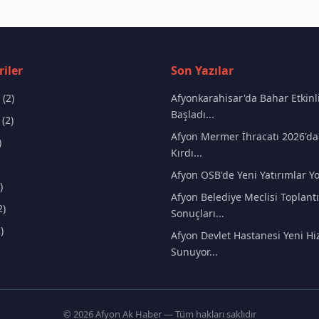
iler
Son Yazılar
(2)
Afyonkarahisar'da Bahar Etkinli
Başladı...
(2)
Afyon Mermer İhracatı 2026'da
)
Kırdı...
Afyon OSB'de Yeni Yatırımlar Yo
)
Afyon Belediye Meclisi Toplantı
2)
Sonuçları...
)
Afyon Devlet Hastanesi Yeni Hi
Sunuyor...
© 2026 Afyon Ak Haber — Tüm hakları saklıdır